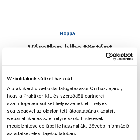
Hoppá ...
Váratlan hiba történt
Dolgozunk a hiba javításán. Egy kis türelmet kérünk.
Weboldalunk sütiket használ
A praktiker.hu weboldal látogatásakor Ön hozzájárul,
Oldal újratöltése
hogy a Praktiker Kft. és szerződött partnerei
számítógépén sütiket helyezzenek el, melyek
segítségével az oldalon tett látogatásának adatait
webanalitikai és személyre szóló hirdetések
megjelenítése céljából felhasználják. Bővebb információ
az adatkezelési tájékoztatóban.