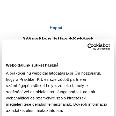
Hoppá ...
Váratlan hiba történt
Dolgozunk a hiba javításán. Egy kis türelmet kérünk.
Weboldalunk sütiket használ
A praktiker.hu weboldal látogatásakor Ön hozzájárul,
Oldal újratöltése
hogy a Praktiker Kft. és szerződött partnerei
számítógépén sütiket helyezzenek el, melyek
segítségével az oldalon tett látogatásának adatait
webanalitikai és személyre szóló hirdetések
megjelenítése céljából felhasználják. Bővebb információ
az adatkezelési tájékoztatóban.