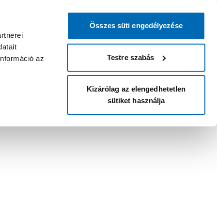
Összes süti engedélyezése
rtnerei
atait
Testre szabás
információ az
Kizárólag az elengedhetetlen
sütiket használja