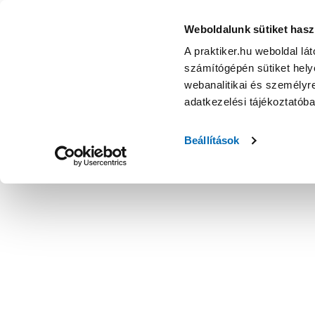
Weboldalunk sütiket hasz
A praktiker.hu weboldal lá
számítógépén sütiket helye
webanalitikai és személyre
adatkezelési tájékoztatób
Beállítások