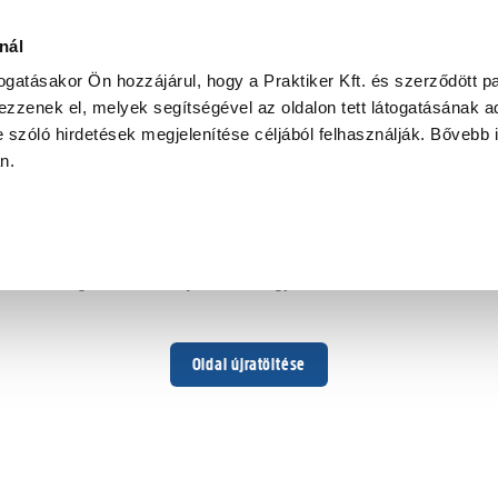
nál
togatásakor Ön hozzájárul, hogy a Praktiker Kft. és szerződött pa
zzenek el, melyek segítségével az oldalon tett látogatásának ad
 szóló hirdetések megjelenítése céljából felhasználják. Bővebb 
Hoppá ...
an.
Váratlan hiba történt
Dolgozunk a hiba javításán. Egy kis türelmet kérünk.
Oldal újratöltése