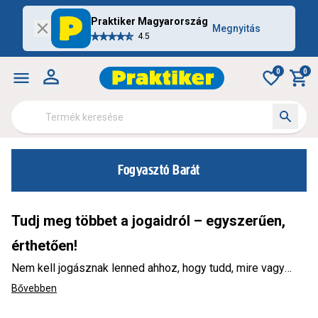
Praktiker Magyarország
Megnyitás
4.5
0
0
Fogyasztó Barát
Tudj meg többet a jogaidról – egyszerűen,
érthetően!
Nem kell jogásznak lenned ahhoz, hogy tudd, mire vagy
jogosult vásárláskor! Összegyűjtöttük a legfontosabb
Bővebben
tudnivalókat, és képes példákon keresztül mutatjuk be,