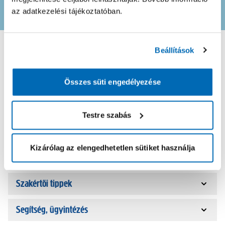
Feliratkozom
az adatkezelési tájékoztatóban.
Beállítások
Összes süti engedélyezése
Ügyfélszolgálat
H-P: 08:00 - 17:00
Testre szabás
+36-80/32-32-32
Kizárólag az elengedhetetlen sütiket használja
Szolgáltatás
Szakértői tippek
Segítség, ügyintézés