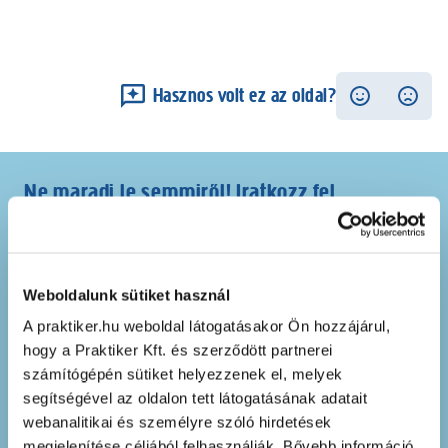
hogyan érvényesítheted a jogaidat egyszerűen és
magabiztosan vásárlás során. Nézz körül, tájékozódj, és
vásárolj tudatosan – mert a jogaid is számítanak!
Hasznos volt ez az oldal?
Ne maradj le semmiről! Iratkozz fel
hírlevelünkre
és merülj el kedvezményeink
tengerében!
Weboldalunk sütiket használ
A praktiker.hu weboldal látogatásakor Ön hozzájárul,
hogy a Praktiker Kft. és szerződött partnerei
számítógépén sütiket helyezzenek el, melyek
segítségével az oldalon tett látogatásának adatait
webanalitikai és személyre szóló hirdetések
megjelenítése céljából felhasználják. Bővebb információ