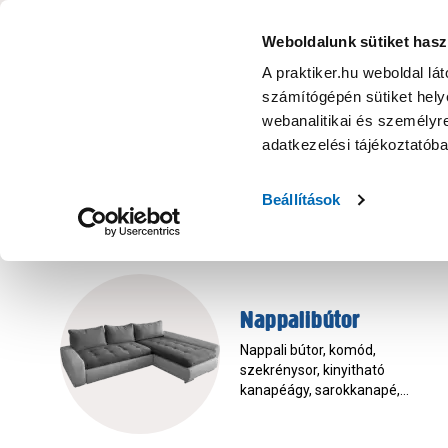
KATEGÓRIÁK
Weboldalunk sütiket hasz
A praktiker.hu weboldal lá
számítógépén sütiket helye
Ajánlatok
Márkanagykövet
Nyereményjáték
webanalitikai és személyre
adatkezelési tájékoztatób
Bútor
Beállítások
Nappalibútor
Nappali bútor, komód,
szekrénysor, kinyitható
kanapéágy, sarokkanapé,
dohányzóasztal, babzsákfotel -
az otthonos nappali bútorait