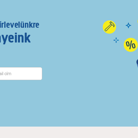
írlevelünkre
nyeink