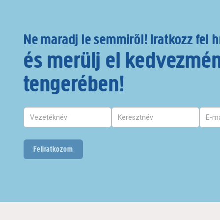
Ne maradj le semmiről! Iratkozz fel h
és merülj el kedvezmé
tengerében!
Feliratkozom