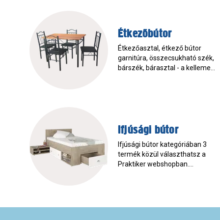
keresse a Praktikernél!
Étkezőbútor
Étkezőasztal, étkező bútor
garnitúra, összecsukható szék,
bárszék, bárasztal - a kellemes
étkező a családi élet központja-
rendezze be a Praktikerből!
Ifjúsági bútor
Ifjúsági bútor kategóriában 3
termék közül választhatsz a
Praktiker webshopban.
Rendezd be otthonod
Praktikusan!