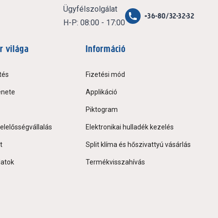
Ügyfélszolgálat
+36-80/32-32-32
H-P: 08:00 - 17:00
r világa
Információ
tés
Fizetési mód
énete
Applikáció
Piktogram
elelősségvállalás
Elektronikai hulladék kezelés
t
Split klíma és hőszivattyú vásárlás
latok
Termékvisszahívás