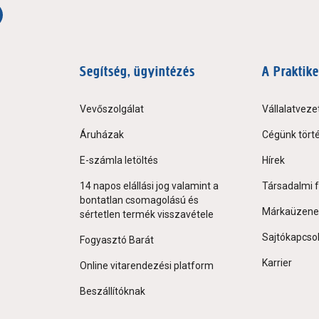
Segítség, ügyintézés
A Praktike
Vevőszolgálat
Vállalatveze
Áruházak
Cégünk tört
E-számla letöltés
Hírek
14 napos elállási jog valamint a
Társadalmi f
bontatlan csomagolású és
Márkaüzene
sértetlen termék visszavétele
Sajtókapcso
Fogyasztó Barát
Karrier
Online vitarendezési platform
Beszállítóknak