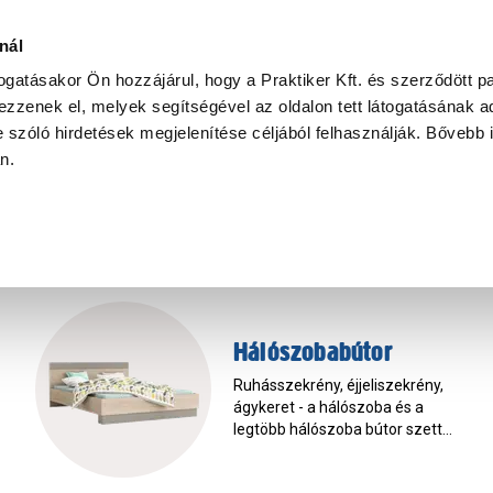
Ke
nál
togatásakor Ön hozzájárul, hogy a Praktiker Kft. és szerződött pa
zzenek el, melyek segítségével az oldalon tett látogatásának ad
Praktiker Professional
Szakiajánló
Ügyintézés és Információ
 szóló hirdetések megjelenítése céljából felhasználják. Bővebb 
an.
Hálószobabútor
Ruhásszekrény, éjjeliszekrény,
ágykeret - a hálószoba és a
legtöbb hálószoba bútor szett
alapvető darabjai. Harmonikus
összkép, divatos, praktikus