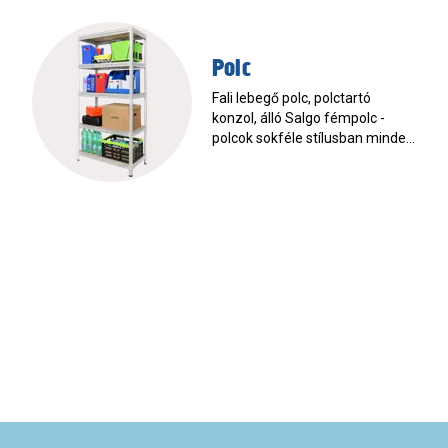
design.
Polc
Fali lebegő polc, polctartó
konzol, álló Salgo fémpolc -
polcok sokféle stílusban minden
helységbe és tárolási igényre a
Praktikertől