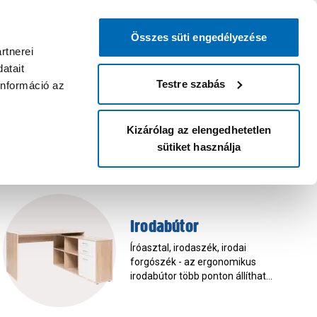
0
0
dvenc áruházam
:
Miért érdemes
Kérlek válassz
bejelentkezni?
Összes süti engedélyezése
Belépés
Listáim
Kosár
rtnerei
atait
Legyél Praktiker Plusz tag!
Áruházak és szolgáltatások
Karrier
Testre szabás
információ az
Kizárólag az elengedhetetlen
sütiket használja
Irodabútor
Íróasztal, irodaszék, irodai
forgószék - az ergonomikus
irodabútor több ponton állítható,
személyre szabható, védi a
dolgozó egészségét