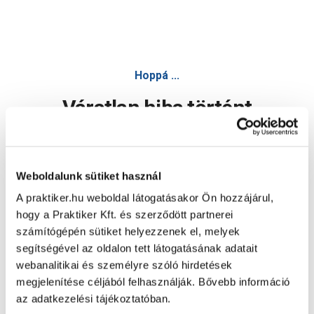
Hoppá ...
Váratlan hiba történt
Dolgozunk a hiba javításán. Egy kis türelmet kérünk.
Weboldalunk sütiket használ
A praktiker.hu weboldal látogatásakor Ön hozzájárul,
Oldal újratöltése
hogy a Praktiker Kft. és szerződött partnerei
számítógépén sütiket helyezzenek el, melyek
segítségével az oldalon tett látogatásának adatait
webanalitikai és személyre szóló hirdetések
megjelenítése céljából felhasználják. Bővebb információ
az adatkezelési tájékoztatóban.