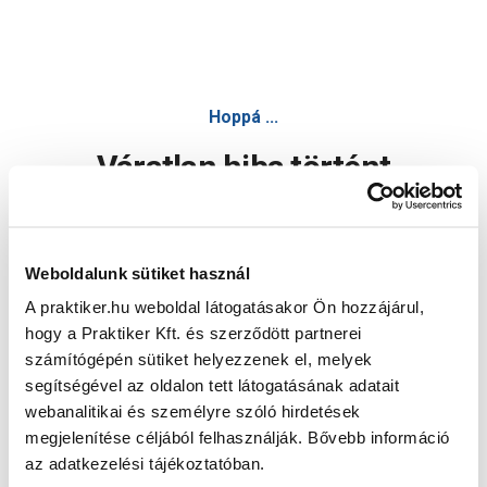
Hoppá ...
Váratlan hiba történt
Dolgozunk a hiba javításán. Egy kis türelmet kérünk.
Weboldalunk sütiket használ
A praktiker.hu weboldal látogatásakor Ön hozzájárul,
Oldal újratöltése
hogy a Praktiker Kft. és szerződött partnerei
számítógépén sütiket helyezzenek el, melyek
segítségével az oldalon tett látogatásának adatait
webanalitikai és személyre szóló hirdetések
megjelenítése céljából felhasználják. Bővebb információ
az adatkezelési tájékoztatóban.