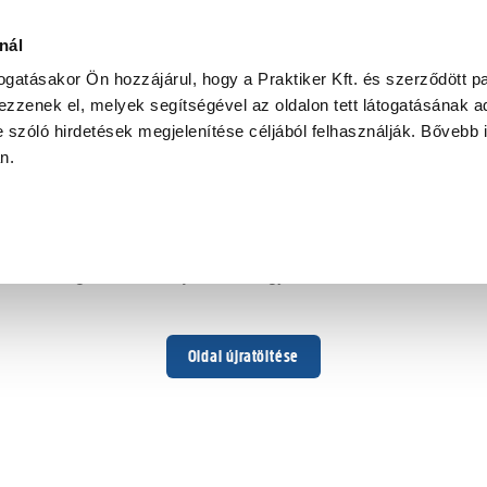
nál
togatásakor Ön hozzájárul, hogy a Praktiker Kft. és szerződött pa
zzenek el, melyek segítségével az oldalon tett látogatásának ad
 szóló hirdetések megjelenítése céljából felhasználják. Bővebb 
Hoppá ...
an.
Váratlan hiba történt
Dolgozunk a hiba javításán. Egy kis türelmet kérünk.
Oldal újratöltése