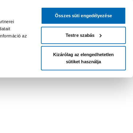
Összes süti engedélyezése
rtnerei
atait
Testre szabás
információ az
Kizárólag az elengedhetetlen
sütiket használja