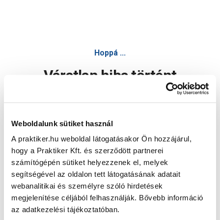
Hoppá ...
Váratlan hiba történt
Dolgozunk a hiba javításán. Egy kis türelmet kérünk.
Weboldalunk sütiket használ
A praktiker.hu weboldal látogatásakor Ön hozzájárul,
Oldal újratöltése
hogy a Praktiker Kft. és szerződött partnerei
számítógépén sütiket helyezzenek el, melyek
segítségével az oldalon tett látogatásának adatait
webanalitikai és személyre szóló hirdetések
megjelenítése céljából felhasználják. Bővebb információ
az adatkezelési tájékoztatóban.