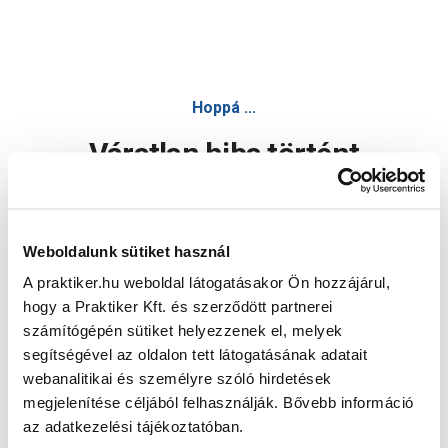
Hoppá ...
Váratlan hiba történt
Dolgozunk a hiba javításán. Egy kis türelmet kérünk.
Weboldalunk sütiket használ
A praktiker.hu weboldal látogatásakor Ön hozzájárul,
Oldal újratöltése
hogy a Praktiker Kft. és szerződött partnerei
számítógépén sütiket helyezzenek el, melyek
segítségével az oldalon tett látogatásának adatait
webanalitikai és személyre szóló hirdetések
megjelenítése céljából felhasználják. Bővebb információ
az adatkezelési tájékoztatóban.