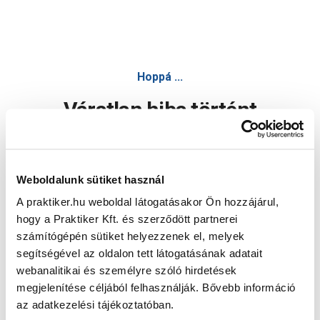
Hoppá ...
Váratlan hiba történt
Dolgozunk a hiba javításán. Egy kis türelmet kérünk.
Weboldalunk sütiket használ
A praktiker.hu weboldal látogatásakor Ön hozzájárul,
Oldal újratöltése
hogy a Praktiker Kft. és szerződött partnerei
számítógépén sütiket helyezzenek el, melyek
segítségével az oldalon tett látogatásának adatait
webanalitikai és személyre szóló hirdetések
megjelenítése céljából felhasználják. Bővebb információ
az adatkezelési tájékoztatóban.