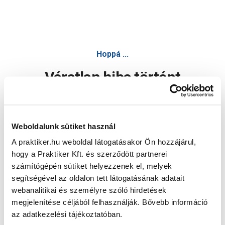
Hoppá ...
Váratlan hiba történt
Dolgozunk a hiba javításán. Egy kis türelmet kérünk.
Weboldalunk sütiket használ
A praktiker.hu weboldal látogatásakor Ön hozzájárul,
Oldal újratöltése
hogy a Praktiker Kft. és szerződött partnerei
számítógépén sütiket helyezzenek el, melyek
segítségével az oldalon tett látogatásának adatait
webanalitikai és személyre szóló hirdetések
megjelenítése céljából felhasználják. Bővebb információ
az adatkezelési tájékoztatóban.