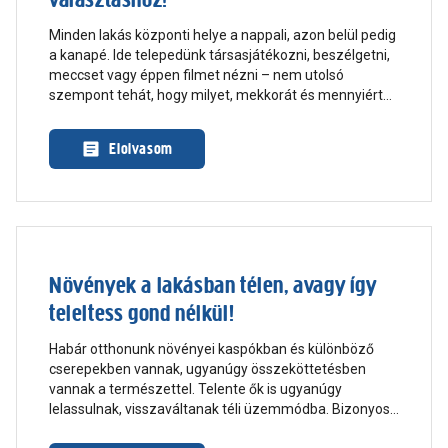
Minden lakás központi helye a nappali, azon belül pedig
a kanapé. Ide telepedünk társasjátékozni, beszélgetni,
meccset vagy éppen filmet nézni – nem utolsó
szempont tehát, hogy milyet, mekkorát és mennyiért
vásárolunk. Cikkünkben a sarokkanapékat vesszük
górcső alá!
Elolvasom
Növények a lakásban télen, avagy így
teleltess gond nélkül!
Habár otthonunk növényei kaspókban és különböző
cserepekben vannak, ugyanúgy összeköttetésben
vannak a természettel. Telente ők is ugyanúgy
lelassulnak, visszaváltanak téli üzemmódba. Bizonyos
dolgokból kevesebbet igényelnek, másból viszont annál