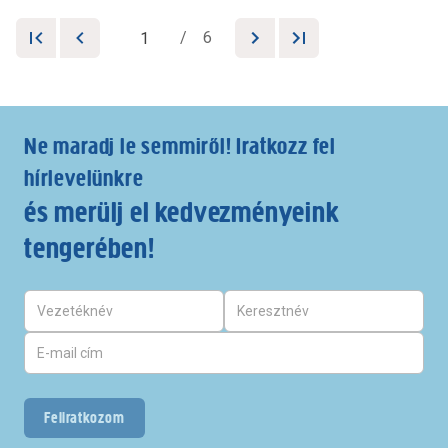
/
6
Ne maradj le semmiről! Iratkozz fel
hírlevelünkre
és merülj el kedvezményeink
tengerében!
Feliratkozom