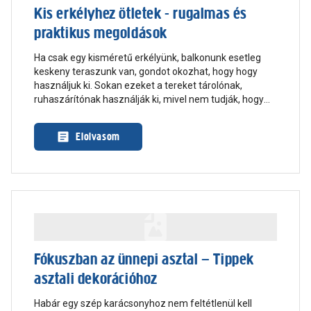
Kis erkélyhez ötletek - rugalmas és
praktikus megoldások
Ha csak egy kisméretű erkélyünk, balkonunk esetleg
keskeny teraszunk van, gondot okozhat, hogy hogy
használjuk ki. Sokan ezeket a tereket tárolónak,
ruhaszárítónak használják ki, mivel nem tudják, hogy
alakítsanak ki itt egy élvezhető helyet, hogy férhetne itt
el erkély bútor. Pedig pár ötlettel egy pici hely, egy
Elolvasom
talpalatnyi terasz kiülő is lehet hangulatos pihenőhely.
Fókuszban az ünnepi asztal – Tippek
asztali dekorációhoz
Habár egy szép karácsonyhoz nem feltétlenül kell