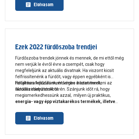
többet – cikkünkben azt vesszük át, hogyan lehet gond
Elolvasom
nélkül növényeket teleltetni, valamint a kedvenc télen is
virágzó növényeket is összeszedtük!
Ezek 2022 fürdőszoba trendjei
Fürdőszoba trendek jönnek és mennek, de mi ettől még
nem verjük le évről évre a csempét, csak hogy
megfeleljünk az aktuális divatnak. Ha viszont kicsit
felfrissítenénk a fürdőt, vagy éppen egyébként is
felújításra készülünk, érdemes ihletet meríteni az
Hatalmas fejlődés ment végbe a szaniterek,
aktuális irányzatokból.
fürdőszobabútorok terén. Szánjunk időt rá, hogy
megismerkedhessünk azzal, milyen új praktikus,
energia- vagy épp víztakarékos termékek, illetve
intelligens megoldások
állnak rendelkezésre. Ezt
ajánlja a Praktiker szakértője, Wahl Ágnes kategória
Elolvasom
menedzser is.