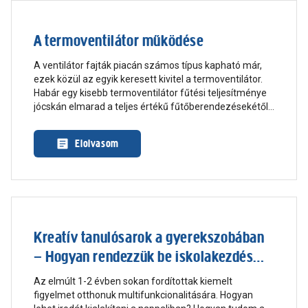
A termoventilátor működése
A ventilátor fajták piacán számos típus kapható már,
ezek közül az egyik keresett kivitel a termoventilátor.
Habár egy kisebb termoventilátor fűtési teljesítménye
jócskán elmarad a teljes értékű fűtőberendezésekétől,
kiegészítő fűtési és hűtési funkciót minden további
nélkül el tud látni.
Elolvasom
Kreatív tanulósarok a gyerekszobában
– Hogyan rendezzük be iskolakezdés
előtt a gyerekek szobáját?
Az elmúlt 1-2 évben sokan fordítottak kiemelt
figyelmet otthonuk multifunkcionalitására. Hogyan