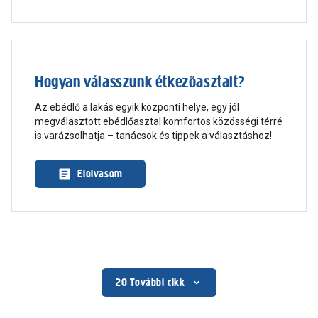
nem feltétlen kell emiatt minden évben kivágni egy fát!
Hogyan válasszunk étkezőasztalt?
Az ebédlő a lakás egyik központi helye, egy jól
megválasztott ebédlőasztal komfortos közösségi térré
is varázsolhatja – tanácsok és tippek a választáshoz!
Elolvasom
20
További cikk