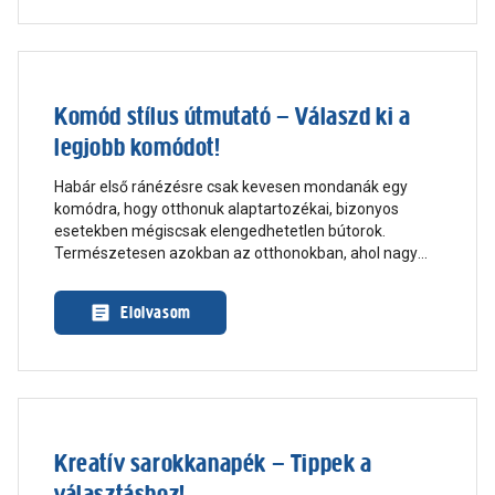
Komód stílus útmutató – Válaszd ki a
legjobb komódot!
Habár első ránézésre csak kevesen mondanák egy
komódra, hogy otthonuk alaptartozékai, bizonyos
esetekben mégiscsak elengedhetetlen bútorok.
Természetesen azokban az otthonokban, ahol nagy
beépített szekrények vagy gardróbok vannak, ott nem
biztos, hogy találkozhatunk komóddal, minden más
Elolvasom
esetben viszont sokat segíthet a rend megtartásában.
Rövid cikkünkben a komódok típusaira és a trendi
stílusokra térünk ki!
Kreatív sarokkanapék – Tippek a
választáshoz!