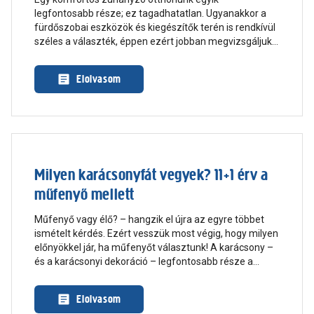
legfontosabb része; ez tagadhatatlan. Ugyanakkor a
fürdőszobai eszközök és kiegészítők terén is rendkívül
széles a választék, éppen ezért jobban megvizsgáljuk
az egyik kevésbé ismert terméket, a zuhanypanelt.
Bemutatjuk a kínálatot, hogy mire kell figyelni a
Elolvasom
zuhanypanel beépítéskor, de a különböző típusok
működési jellemzőit is átnézzük!
Milyen karácsonyfát vegyek? 11+1 érv a
műfenyő mellett
Műfenyő vagy élő? – hangzik el újra az egyre többet
ismételt kérdés. Ezért vesszük most végig, hogy milyen
előnyökkel jár, ha műfenyőt választunk! A karácsony –
és a karácsonyi dekoráció – legfontosabb része a
fenyőfa, ami alatt elhelyezhetjük az ajándékokat, és
egészen vízkeresztig gyönyörködhetünk benne. Sokan
Elolvasom
el sem tudják képzelni az ünnepet fenyőillat nélkül, de