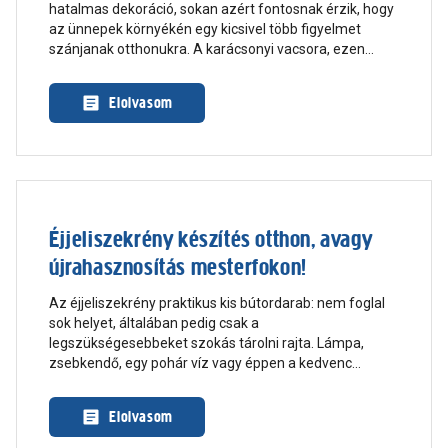
hatalmas dekoráció, sokan azért fontosnak érzik, hogy
az ünnepek környékén egy kicsivel több figyelmet
szánjanak otthonukra. A karácsonyi vacsora, ezen
keresztül pedig az asztali dekoráció is fontos elem az
ünnepek során – ezért mélyültünk el kicsit jobban a
Elolvasom
dekorálás és a karácsonyi dekorációk világában.
Néhány jó tanácsot, illetve egy praktikus „csináld
magad” dekorötletet is hoztunk!
Éjjeliszekrény készítés otthon, avagy
újrahasznosítás mesterfokon!
Az éjjeliszekrény praktikus kis bútordarab: nem foglal
sok helyet, általában pedig csak a
legszükségesebbeket szokás tárolni rajta. Lámpa,
zsebkendő, egy pohár víz vagy éppen a kedvenc
olvasmányunk. Ebből kifolyólag egy éjjeliszekrény
tulajdonképpen bármi lehet – farönk, könyv vagy éppen
Elolvasom
egy félbevágott ülőke. Cikkünkben szuper „csináld
magad” ötleteket szedtünk össze!