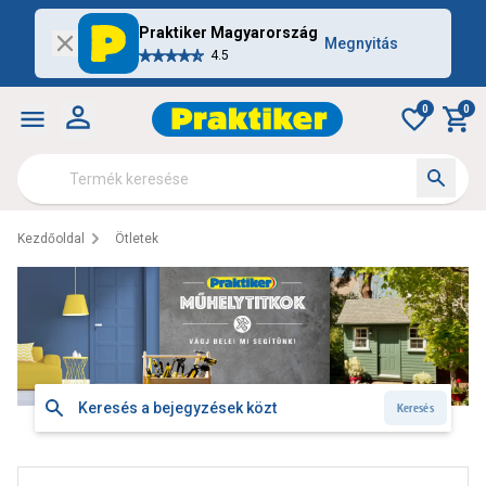
Praktiker Magyarország
Megnyitás
4.5
0
0
Kezdőoldal
Ötletek
Keresés