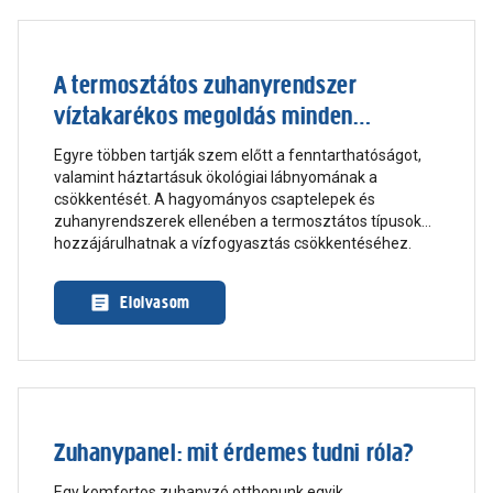
A termosztátos zuhanyrendszer
víztakarékos megoldás minden
fürdőszobába
Egyre többen tartják szem előtt a fenntarthatóságot,
valamint háztartásuk ökológiai lábnyomának a
csökkentését. A hagyományos csaptelepek és
zuhanyrendszerek ellenében a termosztátos típusok
hozzájárulhatnak a vízfogyasztás csökkentéséhez.
Cikkünkben górcső alá vesszük a termosztátos
csaptelepeket és zuhanyrendszereket!
Elolvasom
Zuhanypanel: mit érdemes tudni róla?
Egy komfortos zuhanyzó otthonunk egyik