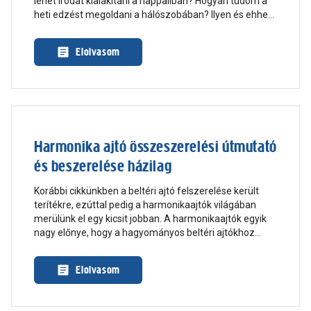
lehet irodát kialakítani a nappaliban? Hogyan tudom a
heti edzést megoldani a hálószobában? Ilyen és ehhez
hasonló kérdések merültek fel, ezek között pedig az
egyik a gyerekszobára irányult. Cikkünkben
Elolvasom
megnézzük, hogy mik a legfontosabb szempontok, ha
egy jól működő tanulósarkot szeretnénk kialakítani a
gyerekszobában!
Harmonika ajtó összeszerelési útmutató
és beszerelése házilag
Korábbi cikkünkben a beltéri ajtó felszerelése került
terítékre, ezúttal pedig a harmonikaajtók világában
merülünk el egy kicsit jobban. A harmonikaajtók egyik
nagy előnye, hogy a hagyományos beltéri ajtókhoz
képest a beszerelésük sokkal könnyebb, nem igényel
komoly szakmai háttértudást. Nézzük is, mik a
Elolvasom
legfontosabb szempontok!