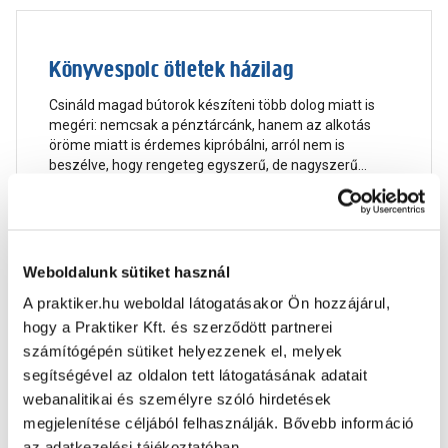
Könyvespolc ötletek házilag
Csináld magad bútorok készíteni több dolog miatt is
megéri: nemcsak a pénztárcánk, hanem az alkotás
öröme miatt is érdemes kipróbálni, arról nem is
beszélve, hogy rengeteg egyszerű, de nagyszerű
bútort lehet így összerakni. Cikkünkben bemutatjuk a
kedvenc könyvespolcainkat, az inspirációk mellett
Elolvasom
pedig bemutatunk négy olyan típust, amit kevés
hozzávalóból is könnyedén megcsinálhatunk!
Weboldalunk sütiket használ
A praktiker.hu weboldal látogatásakor Ön hozzájárul,
hogy a Praktiker Kft. és szerződött partnerei
Minikonyha, avagy hogyan férhetünk el
számítógépén sütiket helyezzenek el, melyek
segítségével az oldalon tett látogatásának adatait
kis helyen?
webanalitikai és személyre szóló hirdetések
Sok lakás megépítésekor vagy felújításánál kell
megjelenítése céljából felhasználják. Bővebb információ
kompromisszumokat kötni, bármennyire is szeretnénk,
az adatkezelési tájékoztatóban.