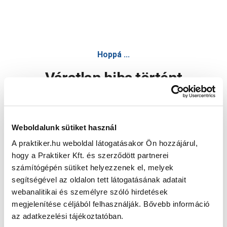
Hoppá ...
Váratlan hiba történt
Dolgozunk a hiba javításán. Egy kis türelmet kérünk.
Weboldalunk sütiket használ
A praktiker.hu weboldal látogatásakor Ön hozzájárul,
Oldal újratöltése
hogy a Praktiker Kft. és szerződött partnerei
számítógépén sütiket helyezzenek el, melyek
segítségével az oldalon tett látogatásának adatait
webanalitikai és személyre szóló hirdetések
megjelenítése céljából felhasználják. Bővebb információ
az adatkezelési tájékoztatóban.