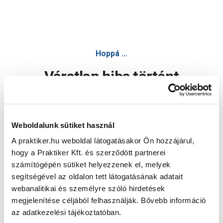
Hoppá ...
Váratlan hiba történt
Dolgozunk a hiba javításán. Egy kis türelmet kérünk.
Weboldalunk sütiket használ
A praktiker.hu weboldal látogatásakor Ön hozzájárul,
Oldal újratöltése
hogy a Praktiker Kft. és szerződött partnerei
számítógépén sütiket helyezzenek el, melyek
segítségével az oldalon tett látogatásának adatait
webanalitikai és személyre szóló hirdetések
megjelenítése céljából felhasználják. Bővebb információ
az adatkezelési tájékoztatóban.