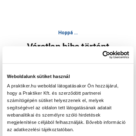
Hoppá ...
Váratlan hiba történt
Dolgozunk a hiba javításán. Egy kis türelmet kérünk.
Weboldalunk sütiket használ
A praktiker.hu weboldal látogatásakor Ön hozzájárul,
Oldal újratöltése
hogy a Praktiker Kft. és szerződött partnerei
számítógépén sütiket helyezzenek el, melyek
segítségével az oldalon tett látogatásának adatait
webanalitikai és személyre szóló hirdetések
megjelenítése céljából felhasználják. Bővebb információ
az adatkezelési tájékoztatóban.