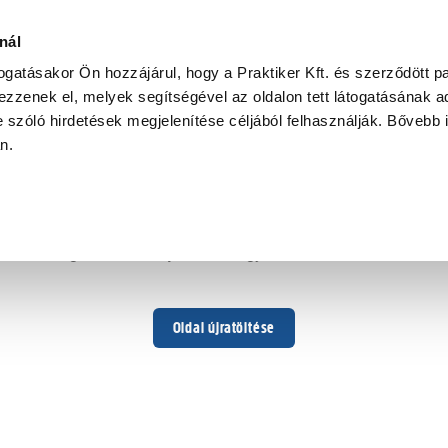
nál
togatásakor Ön hozzájárul, hogy a Praktiker Kft. és szerződött pa
zzenek el, melyek segítségével az oldalon tett látogatásának ad
 szóló hirdetések megjelenítése céljából felhasználják. Bővebb 
Hoppá ...
an.
Váratlan hiba történt
Dolgozunk a hiba javításán. Egy kis türelmet kérünk.
Oldal újratöltése