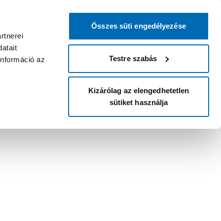
Összes süti engedélyezése
rtnerei
atait
Testre szabás
információ az
Kizárólag az elengedhetetlen
sütiket használja