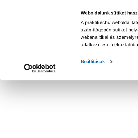
Weboldalunk sütiket hasz
A praktiker.hu weboldal lá
számítógépén sütiket helye
webanalitikai és személyre
adatkezelési tájékoztatób
Beállítások