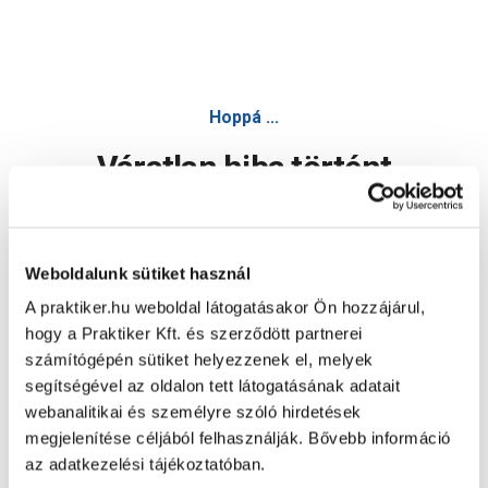
Hoppá ...
Váratlan hiba történt
Dolgozunk a hiba javításán. Egy kis türelmet kérünk.
Weboldalunk sütiket használ
A praktiker.hu weboldal látogatásakor Ön hozzájárul,
Oldal újratöltése
hogy a Praktiker Kft. és szerződött partnerei
számítógépén sütiket helyezzenek el, melyek
segítségével az oldalon tett látogatásának adatait
webanalitikai és személyre szóló hirdetések
megjelenítése céljából felhasználják. Bővebb információ
az adatkezelési tájékoztatóban.