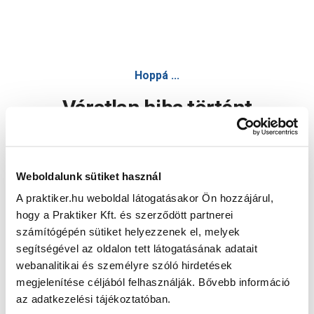
Hoppá ...
Váratlan hiba történt
Dolgozunk a hiba javításán. Egy kis türelmet kérünk.
Weboldalunk sütiket használ
A praktiker.hu weboldal látogatásakor Ön hozzájárul,
Oldal újratöltése
hogy a Praktiker Kft. és szerződött partnerei
számítógépén sütiket helyezzenek el, melyek
segítségével az oldalon tett látogatásának adatait
webanalitikai és személyre szóló hirdetések
megjelenítése céljából felhasználják. Bővebb információ
az adatkezelési tájékoztatóban.