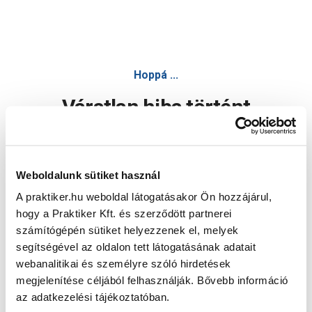
Hoppá ...
Váratlan hiba történt
Dolgozunk a hiba javításán. Egy kis türelmet kérünk.
Weboldalunk sütiket használ
A praktiker.hu weboldal látogatásakor Ön hozzájárul,
Oldal újratöltése
hogy a Praktiker Kft. és szerződött partnerei
számítógépén sütiket helyezzenek el, melyek
segítségével az oldalon tett látogatásának adatait
webanalitikai és személyre szóló hirdetések
megjelenítése céljából felhasználják. Bővebb információ
az adatkezelési tájékoztatóban.