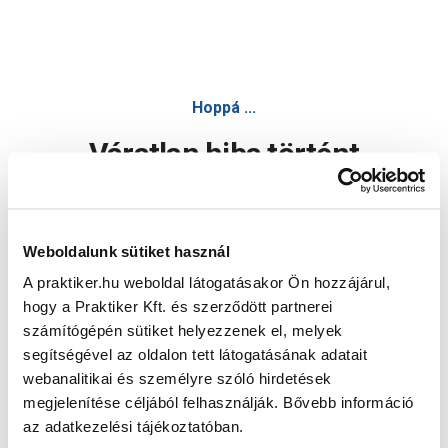
Hoppá ...
Váratlan hiba történt
Dolgozunk a hiba javításán. Egy kis türelmet kérünk.
Weboldalunk sütiket használ
A praktiker.hu weboldal látogatásakor Ön hozzájárul,
Oldal újratöltése
hogy a Praktiker Kft. és szerződött partnerei
számítógépén sütiket helyezzenek el, melyek
segítségével az oldalon tett látogatásának adatait
webanalitikai és személyre szóló hirdetések
megjelenítése céljából felhasználják. Bővebb információ
az adatkezelési tájékoztatóban.