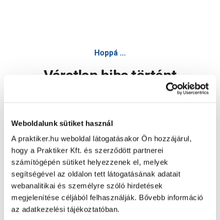
Hoppá ...
Váratlan hiba történt
Dolgozunk a hiba javításán. Egy kis türelmet kérünk.
Weboldalunk sütiket használ
A praktiker.hu weboldal látogatásakor Ön hozzájárul,
Oldal újratöltése
hogy a Praktiker Kft. és szerződött partnerei
számítógépén sütiket helyezzenek el, melyek
segítségével az oldalon tett látogatásának adatait
webanalitikai és személyre szóló hirdetések
megjelenítése céljából felhasználják. Bővebb információ
az adatkezelési tájékoztatóban.