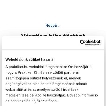
Hoppá ...
Váratlan hiba történt
Dolgozunk a hiba javításán. Egy kis türelmet kérünk.
Weboldalunk sütiket használ
A praktiker.hu weboldal látogatásakor Ön hozzájárul,
Oldal újratöltése
hogy a Praktiker Kft. és szerződött partnerei
számítógépén sütiket helyezzenek el, melyek
segítségével az oldalon tett látogatásának adatait
webanalitikai és személyre szóló hirdetések
megjelenítése céljából felhasználják. Bővebb információ
az adatkezelési tájékoztatóban.