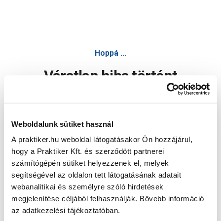
Hoppá ...
Váratlan hiba történt
Dolgozunk a hiba javításán. Egy kis türelmet kérünk.
Weboldalunk sütiket használ
A praktiker.hu weboldal látogatásakor Ön hozzájárul,
Oldal újratöltése
hogy a Praktiker Kft. és szerződött partnerei
számítógépén sütiket helyezzenek el, melyek
segítségével az oldalon tett látogatásának adatait
webanalitikai és személyre szóló hirdetések
megjelenítése céljából felhasználják. Bővebb információ
az adatkezelési tájékoztatóban.