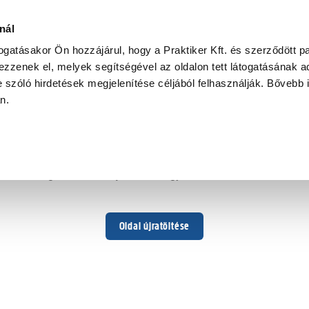
nál
togatásakor Ön hozzájárul, hogy a Praktiker Kft. és szerződött pa
zzenek el, melyek segítségével az oldalon tett látogatásának ad
 szóló hirdetések megjelenítése céljából felhasználják. Bővebb 
Hoppá ...
an.
Váratlan hiba történt
Dolgozunk a hiba javításán. Egy kis türelmet kérünk.
Oldal újratöltése