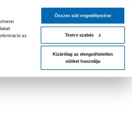
Összes süti engedélyezése
rtnerei
atait
Testre szabás
információ az
Kizárólag az elengedhetetlen
sütiket használja