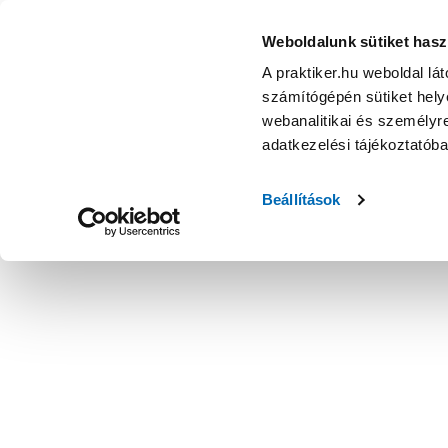
Weboldalunk sütiket hasz
A praktiker.hu weboldal lá
számítógépén sütiket helye
webanalitikai és személyre
adatkezelési tájékoztatób
Beállítások