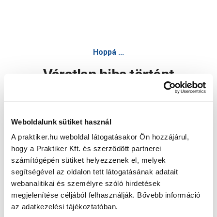
Hoppá ...
Váratlan hiba történt
Dolgozunk a hiba javításán. Egy kis türelmet kérünk.
Weboldalunk sütiket használ
A praktiker.hu weboldal látogatásakor Ön hozzájárul,
Oldal újratöltése
hogy a Praktiker Kft. és szerződött partnerei
számítógépén sütiket helyezzenek el, melyek
segítségével az oldalon tett látogatásának adatait
webanalitikai és személyre szóló hirdetések
megjelenítése céljából felhasználják. Bővebb információ
az adatkezelési tájékoztatóban.