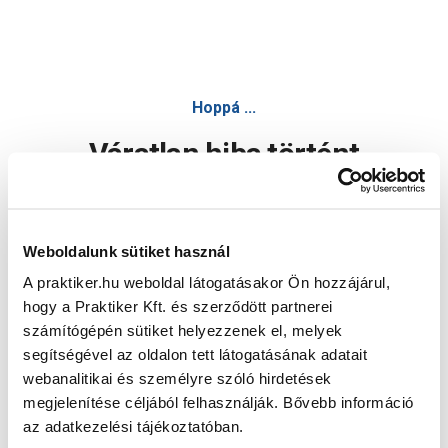
Hoppá ...
Váratlan hiba történt
Dolgozunk a hiba javításán. Egy kis türelmet kérünk.
Weboldalunk sütiket használ
A praktiker.hu weboldal látogatásakor Ön hozzájárul,
Oldal újratöltése
hogy a Praktiker Kft. és szerződött partnerei
számítógépén sütiket helyezzenek el, melyek
segítségével az oldalon tett látogatásának adatait
webanalitikai és személyre szóló hirdetések
megjelenítése céljából felhasználják. Bővebb információ
az adatkezelési tájékoztatóban.