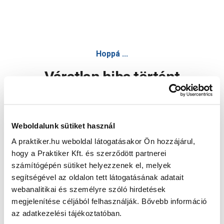
Hoppá ...
Váratlan hiba történt
Dolgozunk a hiba javításán. Egy kis türelmet kérünk.
Weboldalunk sütiket használ
A praktiker.hu weboldal látogatásakor Ön hozzájárul,
Oldal újratöltése
hogy a Praktiker Kft. és szerződött partnerei
számítógépén sütiket helyezzenek el, melyek
segítségével az oldalon tett látogatásának adatait
webanalitikai és személyre szóló hirdetések
megjelenítése céljából felhasználják. Bővebb információ
az adatkezelési tájékoztatóban.