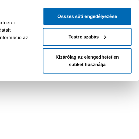
Összes süti engedélyezése
rtnerei
atait
Testre szabás
információ az
Kizárólag az elengedhetetlen
sütiket használja