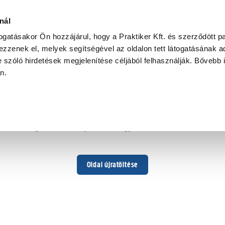
nál
togatásakor Ön hozzájárul, hogy a Praktiker Kft. és szerződött pa
zzenek el, melyek segítségével az oldalon tett látogatásának ad
 szóló hirdetések megjelenítése céljából felhasználják. Bővebb 
Hoppá ...
an.
Váratlan hiba történt
Dolgozunk a hiba javításán. Egy kis türelmet kérünk.
Oldal újratöltése