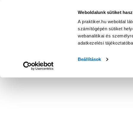
Weboldalunk sütiket hasz
A praktiker.hu weboldal lá
számítógépén sütiket helye
webanalitikai és személyre
adatkezelési tájékoztatób
Beállítások