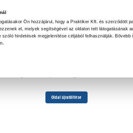
nál
togatásakor Ön hozzájárul, hogy a Praktiker Kft. és szerződött pa
zzenek el, melyek segítségével az oldalon tett látogatásának ad
 szóló hirdetések megjelenítése céljából felhasználják. Bővebb 
Hoppá ...
an.
Váratlan hiba történt
Dolgozunk a hiba javításán. Egy kis türelmet kérünk.
Oldal újratöltése