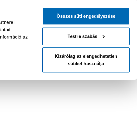
Összes süti engedélyezése
rtnerei
atait
Testre szabás
információ az
Kizárólag az elengedhetetlen
sütiket használja