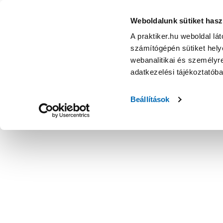
Weboldalunk sütiket hasz
A praktiker.hu weboldal lá
számítógépén sütiket helye
webanalitikai és személyre
adatkezelési tájékoztatób
Beállítások