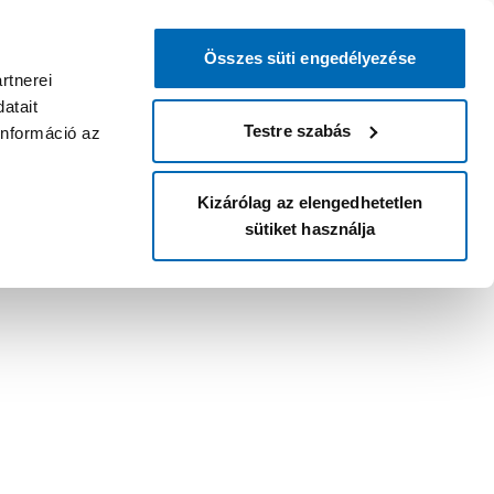
Összes süti engedélyezése
rtnerei
atait
Testre szabás
információ az
Kizárólag az elengedhetetlen
sütiket használja