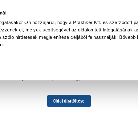
nál
togatásakor Ön hozzájárul, hogy a Praktiker Kft. és szerződött pa
zzenek el, melyek segítségével az oldalon tett látogatásának ad
 szóló hirdetések megjelenítése céljából felhasználják. Bővebb 
Hoppá ...
an.
Váratlan hiba történt
Dolgozunk a hiba javításán. Egy kis türelmet kérünk.
Oldal újratöltése