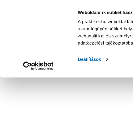
Weboldalunk sütiket hasz
A praktiker.hu weboldal lá
számítógépén sütiket helye
webanalitikai és személyre
adatkezelési tájékoztatób
Beállítások