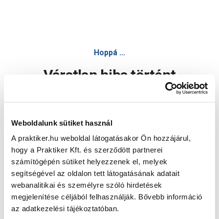
Hoppá ...
Váratlan hiba történt
Dolgozunk a hiba javításán. Egy kis türelmet kérünk.
Weboldalunk sütiket használ
A praktiker.hu weboldal látogatásakor Ön hozzájárul,
Oldal újratöltése
hogy a Praktiker Kft. és szerződött partnerei
számítógépén sütiket helyezzenek el, melyek
segítségével az oldalon tett látogatásának adatait
webanalitikai és személyre szóló hirdetések
megjelenítése céljából felhasználják. Bővebb információ
az adatkezelési tájékoztatóban.