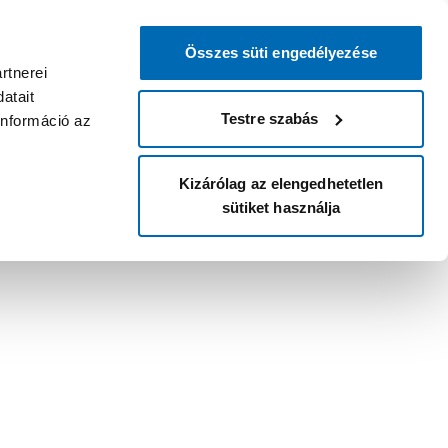
Összes süti engedélyezése
rtnerei
atait
Testre szabás
információ az
Kizárólag az elengedhetetlen
sütiket használja