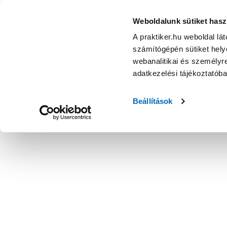
Weboldalunk sütiket hasz
A praktiker.hu weboldal lá
számítógépén sütiket helye
webanalitikai és személyre
adatkezelési tájékoztatób
Beállítások