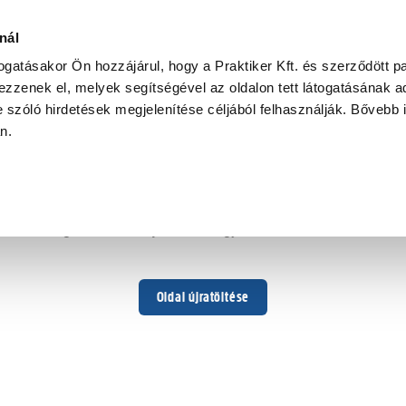
nál
togatásakor Ön hozzájárul, hogy a Praktiker Kft. és szerződött pa
zzenek el, melyek segítségével az oldalon tett látogatásának ad
 szóló hirdetések megjelenítése céljából felhasználják. Bővebb 
Hoppá ...
an.
Váratlan hiba történt
Dolgozunk a hiba javításán. Egy kis türelmet kérünk.
Oldal újratöltése