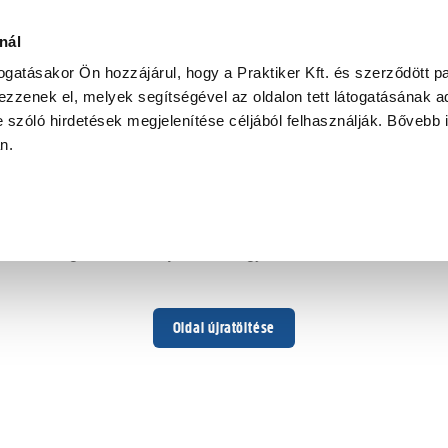
nál
togatásakor Ön hozzájárul, hogy a Praktiker Kft. és szerződött pa
zzenek el, melyek segítségével az oldalon tett látogatásának ad
 szóló hirdetések megjelenítése céljából felhasználják. Bővebb 
Hoppá ...
an.
Váratlan hiba történt
Dolgozunk a hiba javításán. Egy kis türelmet kérünk.
Oldal újratöltése