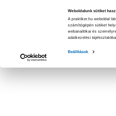
Weboldalunk sütiket hasz
A praktiker.hu weboldal lá
számítógépén sütiket helye
webanalitikai és személyre
adatkezelési tájékoztatób
Beállítások