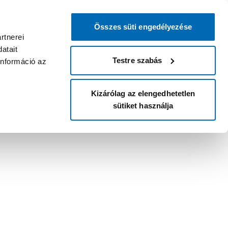
Összes süti engedélyezése
rtnerei
atait
Testre szabás
információ az
Kizárólag az elengedhetetlen
sütiket használja