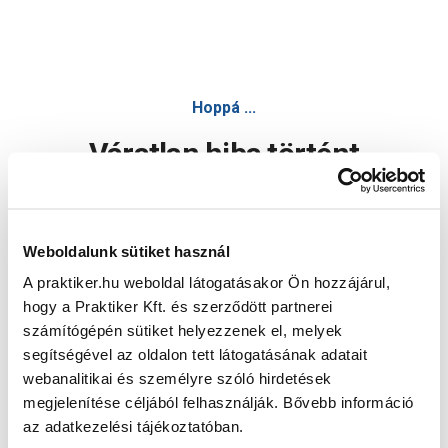
Hoppá ...
Váratlan hiba történt
Dolgozunk a hiba javításán. Egy kis türelmet kérünk.
Weboldalunk sütiket használ
A praktiker.hu weboldal látogatásakor Ön hozzájárul,
Oldal újratöltése
hogy a Praktiker Kft. és szerződött partnerei
számítógépén sütiket helyezzenek el, melyek
segítségével az oldalon tett látogatásának adatait
webanalitikai és személyre szóló hirdetések
megjelenítése céljából felhasználják. Bővebb információ
az adatkezelési tájékoztatóban.