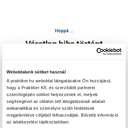
Hoppá ...
Váratlan hiba történt
Dolgozunk a hiba javításán. Egy kis türelmet kérünk.
Weboldalunk sütiket használ
A praktiker.hu weboldal látogatásakor Ön hozzájárul,
Oldal újratöltése
hogy a Praktiker Kft. és szerződött partnerei
számítógépén sütiket helyezzenek el, melyek
segítségével az oldalon tett látogatásának adatait
webanalitikai és személyre szóló hirdetések
megjelenítése céljából felhasználják. Bővebb információ
az adatkezelési tájékoztatóban.