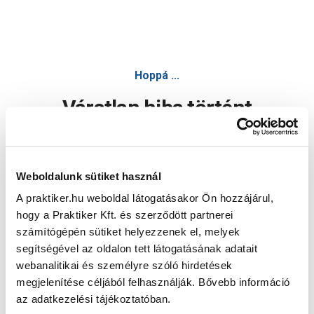
Hoppá ...
Váratlan hiba történt
Dolgozunk a hiba javításán. Egy kis türelmet kérünk.
Weboldalunk sütiket használ
A praktiker.hu weboldal látogatásakor Ön hozzájárul,
Oldal újratöltése
hogy a Praktiker Kft. és szerződött partnerei
számítógépén sütiket helyezzenek el, melyek
segítségével az oldalon tett látogatásának adatait
webanalitikai és személyre szóló hirdetések
megjelenítése céljából felhasználják. Bővebb információ
az adatkezelési tájékoztatóban.