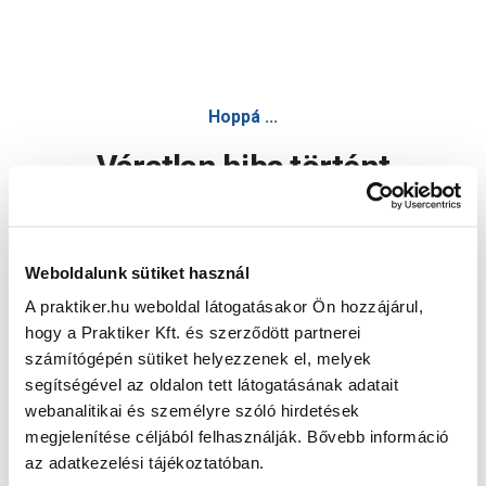
Hoppá ...
Váratlan hiba történt
Dolgozunk a hiba javításán. Egy kis türelmet kérünk.
Weboldalunk sütiket használ
A praktiker.hu weboldal látogatásakor Ön hozzájárul,
Oldal újratöltése
hogy a Praktiker Kft. és szerződött partnerei
számítógépén sütiket helyezzenek el, melyek
segítségével az oldalon tett látogatásának adatait
webanalitikai és személyre szóló hirdetések
megjelenítése céljából felhasználják. Bővebb információ
az adatkezelési tájékoztatóban.