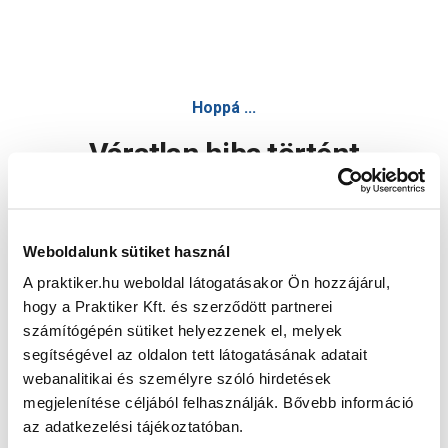
Hoppá ...
Váratlan hiba történt
Dolgozunk a hiba javításán. Egy kis türelmet kérünk.
Weboldalunk sütiket használ
A praktiker.hu weboldal látogatásakor Ön hozzájárul,
Oldal újratöltése
hogy a Praktiker Kft. és szerződött partnerei
számítógépén sütiket helyezzenek el, melyek
segítségével az oldalon tett látogatásának adatait
webanalitikai és személyre szóló hirdetések
megjelenítése céljából felhasználják. Bővebb információ
az adatkezelési tájékoztatóban.