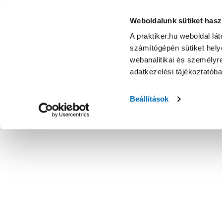
Weboldalunk sütiket hasz
A praktiker.hu weboldal lá
számítógépén sütiket helye
webanalitikai és személyre
adatkezelési tájékoztatób
Beállítások