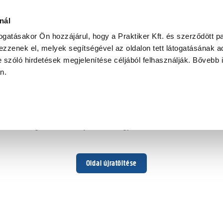
nál
togatásakor Ön hozzájárul, hogy a Praktiker Kft. és szerződött pa
zzenek el, melyek segítségével az oldalon tett látogatásának ad
 szóló hirdetések megjelenítése céljából felhasználják. Bővebb 
Hoppá ...
an.
Váratlan hiba történt
Dolgozunk a hiba javításán. Egy kis türelmet kérünk.
Oldal újratöltése