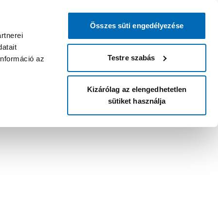
Összes süti engedélyezése
rtnerei
atait
Testre szabás
információ az
Kizárólag az elengedhetetlen
sütiket használja