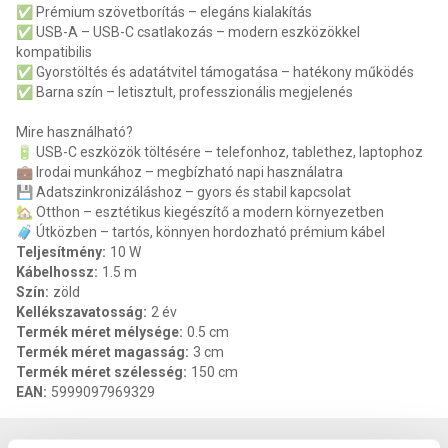
✅ Prémium szövetborítás – elegáns kialakítás
✅ USB-A – USB-C csatlakozás – modern eszközökkel
kompatibilis
✅ Gyorstöltés és adatátvitel támogatása – hatékony működés
✅ Barna szín – letisztult, professzionális megjelenés
Mire használható?
🔋 USB-C eszközök töltésére – telefonhoz, tablethez, laptophoz
💼 Irodai munkához – megbízható napi használatra
💾 Adatszinkronizáláshoz – gyors és stabil kapcsolat
🏡 Otthon – esztétikus kiegészítő a modern környezetben
🧳 Útközben – tartós, könnyen hordozható prémium kábel
Teljesítmény
:
10 W
Kábelhossz
:
1.5 m
Szín
:
zöld
Kellékszavatosság
:
2 év
Termék méret mélysége
:
0.5 cm
Termék méret magasság
:
3 cm
Termék méret szélesség
:
150 cm
EAN
:
5999097969329