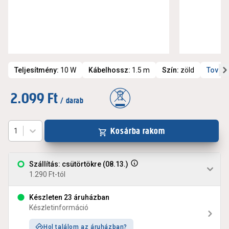
Teljesítmény
:
10 W
Kábelhossz
:
1.5 m
Szín
:
zöld
Tovább
2.099 Ft
/ darab
Kosárba rakom
1
Szállítás: csütörtökre (08.13.)
1.290 Ft-tól
Készleten 23 áruházban
Készletinformáció
Hol találom az áruházban?