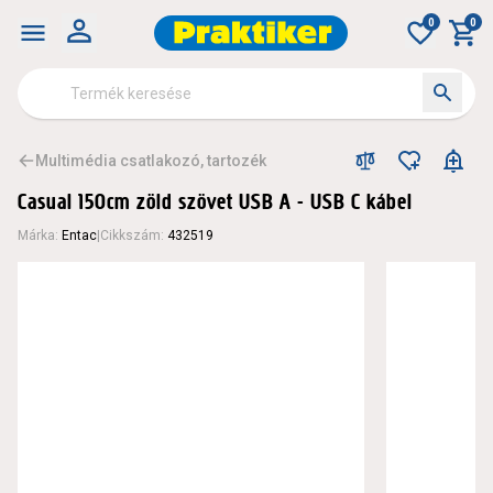
0
0
Multimédia csatlakozó, tartozék
Casual 150cm zöld szövet USB A - USB C kábel
Márka
:
Entac
|
Cikkszám
:
432519