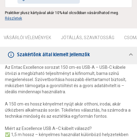
Praktiker plusz kártyával akár 10%-kal olcsóbban vásárolhatod meg.
Részletek
VÁSÁRLÓI VÉLEMÉNYEK
JÓTÁLLÁS, SZAVATOSSÁG
CSOMA
Szakértőnk által kiemelt jellemzők
Az Entac Excellence sorozat 150 cm-es USB-A – USB-C kábele
ötvözi a megbízható teljesítményt a kifinomult, barna színű
megjelenéssel. Szövetborítása hosszabb élettartamot biztosít,
miközben támogatja a gyorstöltést és a gyors adatátvitelt is –
ideális mindennapi használatra.
A 150 cm-es hossz kényelmet nyújt akár otthoni, irodai, akár
útközbeni alkalmazás során. Tökéletes választás, ha számodra a
technikai minőség és az esztétika egyformán fontos.
Miért az Excellence USB A–C kábelt válaszd?
✅ 1,5 m hossz – kényelmes használat különböző helyzetekben