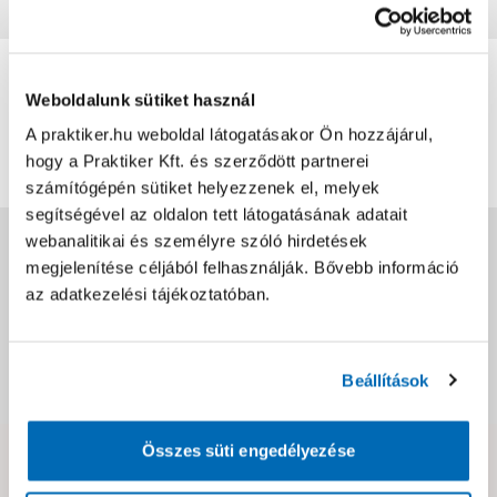
Vásárlói vélemények
0
0
értékelés
Weboldalunk sütiket használ
A praktiker.hu weboldal látogatásakor Ön hozzájárul,
Értékelés írása
hogy a Praktiker Kft. és szerződött partnerei
számítógépén sütiket helyezzenek el, melyek
segítségével az oldalon tett látogatásának adatait
webanalitikai és személyre szóló hirdetések
Jótállás, szavatosság
megjelenítése céljából felhasználják. Bővebb információ
az adatkezelési tájékoztatóban.
Csomagolási és súly információk
Beállítások
Dokumentumok, felelős személy
Összes süti engedélyezése
Hibát találtál az oldalon vagy a termék leírásában?