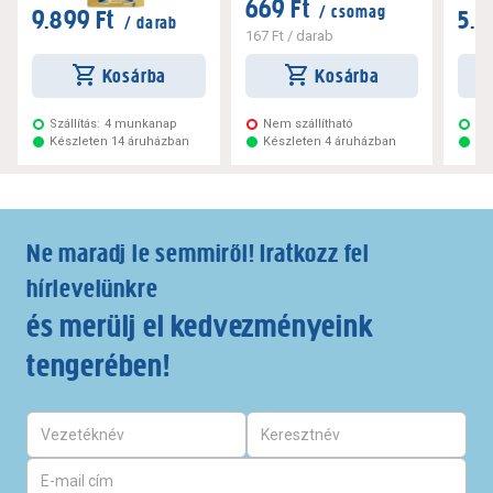
669 Ft
/ csomag
9.899 Ft
5.4
/ darab
167 Ft
/ darab
Kosárba
Kosárba
Szállítás:
4 munkanap
Nem szállítható
Szá
Készleten 14 áruházban
Készleten 4 áruházban
Ké
Ne maradj le semmiről! Iratkozz fel
hírlevelünkre
és merülj el kedvezményeink
tengerében!