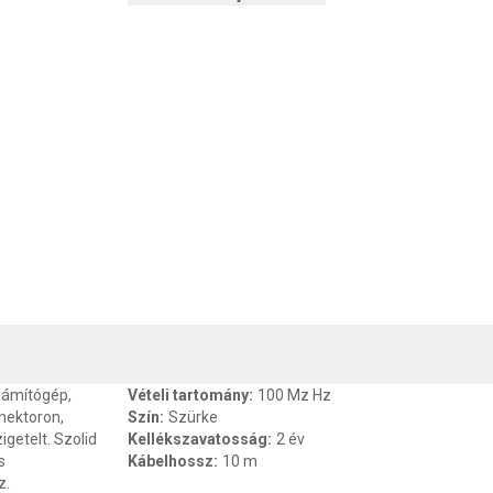
, SZAVATOSSÁG
CSOMAGOLÁSI ÉS SÚLY INFORMÁCIÓK
DOKU
zámítógép,
Vételi tartomány
:
100 Mz Hz
nnektoron,
Szín
:
Szürke
getelt. Szolid
Kellékszavatosság
:
2 év
s
Kábelhossz
:
10 m
z.