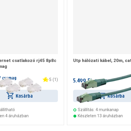
ernet csatlakozó rj45 8p8c
Utp hálózati kábel, 20m, ca
mag
/ csomag
5.499 Ft
5
(
1
)
/ darab
rab
Kosárba
Kosárba
llítható
Szállítás:
4 munkanap
ten 4 áruházban
Készleten 13 áruházban