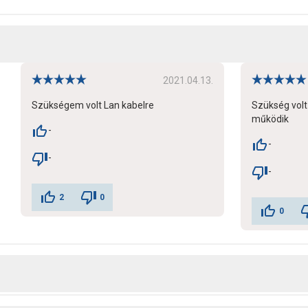
2021.04.13.
Szükségem volt Lan kabelre
Szükség volt 
működik
-
-
-
-
2
0
0