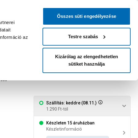
0
0
dvenc áruházam
:
Miért érdemes
Kérlek válassz
bejelentkezni?
Összes süti engedélyezése
Belépés
Listáim
Kosár
rtnerei
atait
Legyél Praktiker Plusz tag!
Áruházak és szolgáltatások
Karrier
Testre szabás
információ az
Kizárólag az elengedhetetlen
sütiket használja
es
0853
Szállítás: keddre (08.11.)
1.290 Ft-tól
Készleten 15 áruházban
Készletinformáció