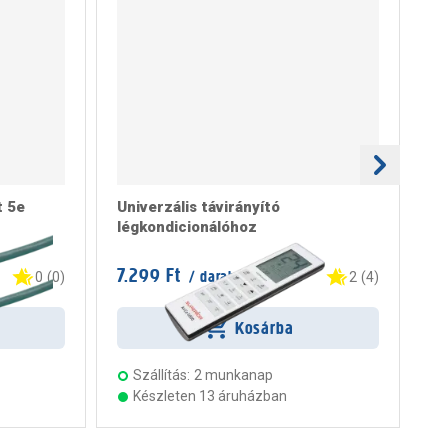
t 5e
Univerzális távirányító
sa
légkondicionálóhoz
mi
rg
7.299 Ft
12
/ darab
0
(
0
)
2
(
4
)
Kosárba
Szállítás:
2 munkanap
Készleten 13 áruházban