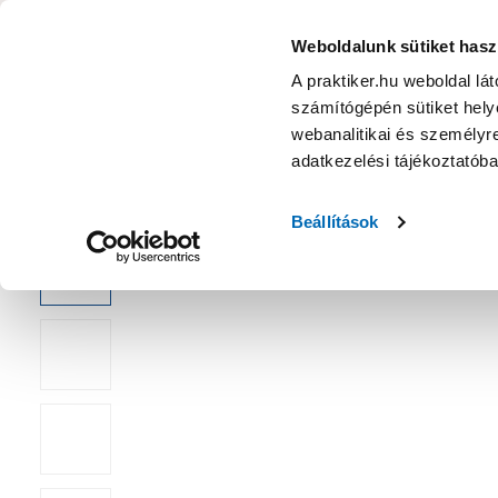
KATEGÓRIÁK
Weboldalunk sütiket hasz
A praktiker.hu weboldal lá
számítógépén sütiket helye
Ajánlatok
Márkanagykövet
Nyereményjáték
webanalitikai és személyre
adatkezelési tájékoztatób
Kezdőoldal
Szabadidő
Szórakoztató elektronika
Multiméd
Beállítások