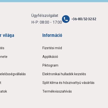
Ügyfélszolgálat
+36-80/32-32-32
H-P: 08:00 - 17:00
r világa
Információ
tés
Fizetési mód
énete
Applikáció
Piktogram
elelősségvállalás
Elektronikai hulladék kezelés
t
Split klíma és hőszivattyú vásárlás
latok
Termékvisszahívás