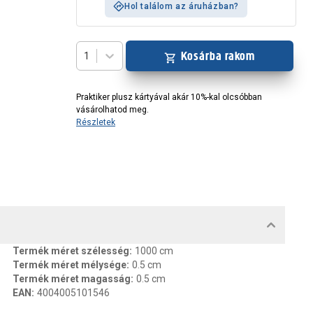
Hol találom az áruházban?
Kosárba rakom
1
Praktiker plusz kártyával akár 10%-kal olcsóbban
vásárolhatod meg.
Részletek
MENTUMOK, FELELŐS SZEMÉLY
Termék méret szélesség
:
1000 cm
Termék méret mélysége
:
0.5 cm
Termék méret magasság
:
0.5 cm
EAN
:
4004005101546