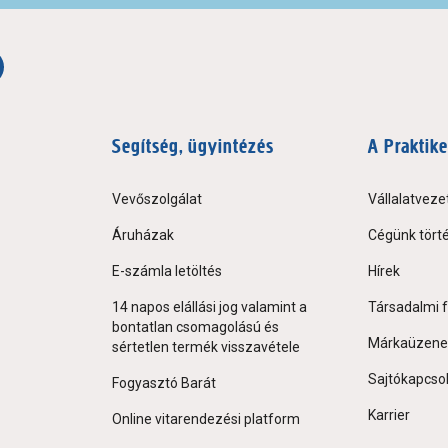
Segítség, ügyintézés
A Praktike
Vevőszolgálat
Vállalatveze
Áruházak
Cégünk tört
E-számla letöltés
Hírek
14 napos elállási jog valamint a
Társadalmi f
bontatlan csomagolású és
Márkaüzene
sértetlen termék visszavétele
Sajtókapcso
Fogyasztó Barát
Karrier
Online vitarendezési platform