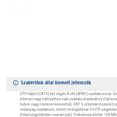
TERMÉKJELLEMZŐK
VÁSÁRLÓI VÉLEMÉNYEK
JÓTÁLLÁS
Szakértőnk által kiemelt jellemzők
UTP kábel (CAT5) két végén RJ45 (8P8C) csatlakozóval. S
internet vagy hálózathoz való csatlakoztatásához (fali ko
hubon vagy routeren keresztül). CAT 5 sztenderd szerint szi
műanyag csatlakozó, öntött törésgátlóval. F/UTP szigetelé
(fólia/szigeteletlen csavart pár). Frekvencia átvitel: 100 MH