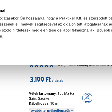
Ke
nál
togatásakor Ön hozzájárul, hogy a Praktiker Kft. és szerződött pa
zzenek el, melyek segítségével az oldalon tett látogatásának ad
Praktiker Professional
Szakiajánló
Ügyintézés és Információ
 szóló hirdetések megjelenítése céljából felhasználják. Bővebb 
an.
ia csatlakozó, tartozék
2xrj45 utp hálózati kábel 10m-
|
5
(2)
Márka
:
Schwaiger
|
Cikkszám
:
31
3.199 Ft
/ darab
Vételi tartomány
:
100 Mz Hz
Szín
:
Szürke
Kábelhossz
:
10 m
További termékjellemzők