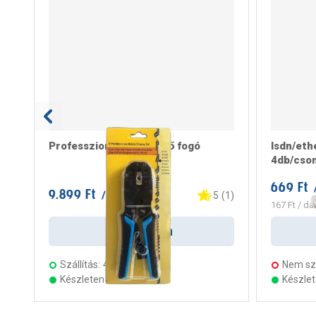
Professzionális krimpelő fogó
Isdn/eth
4db/cso
669 Ft
9.899 Ft
/ darab
5
(
1
)
167 Ft
/ da
Kosárba
Szállítás:
4 munkanap
Nem szá
Készleten 14 áruházban
Készle