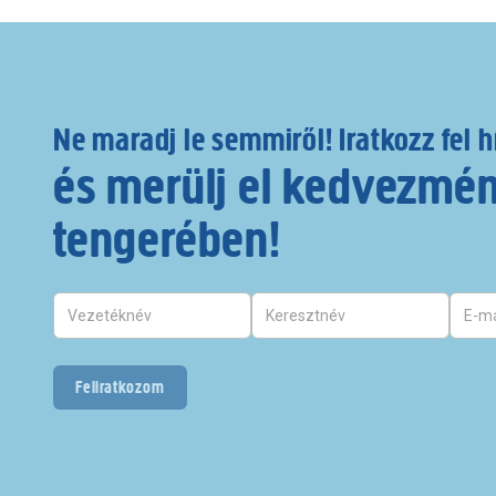
Ne maradj le semmiről! Iratkozz fel h
és merülj el kedvezmé
tengerében!
Feliratkozom