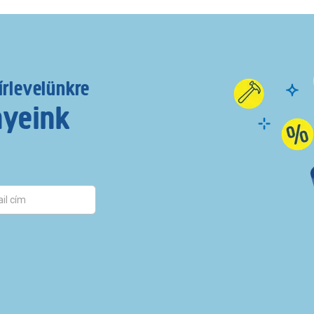
írlevelünkre
nyeink