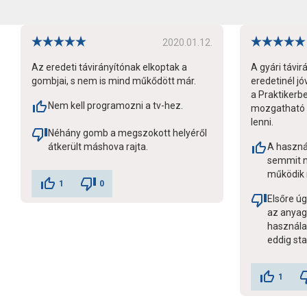
2020.01.12.
Az eredeti távirányítónak elkoptak a
A gyári távir
gombjai, s nem is mind műkődött már.
eredetinél j
a Praktikerbe
Nem kell programozni a tv-hez.
mozgatható v
lenni.
Néhány gomb a megszokott helyéről
átkerült máshova rajta.
A haszná
semmit ne
működik
1
0
Elsőre úg
az anyag
használa
eddig sta
1