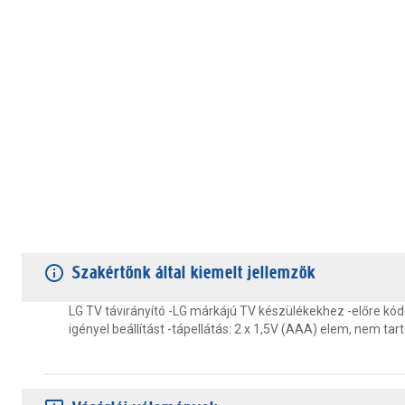
TERMÉKJELLEMZŐK
VÁSÁRLÓI VÉLEMÉNYEK
JÓTÁLLÁS
Szakértőnk által kiemelt jellemzők
LG TV távirányító -LG márkájú TV készülékekhez -előre kód
igényel beállítást -tápellátás: 2 x 1,5V (AAA) elem, nem tar