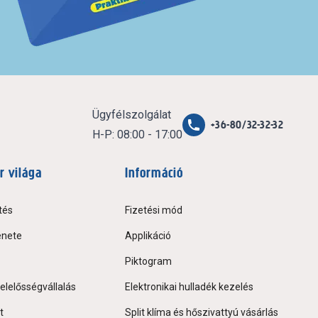
Ügyfélszolgálat
+36-80/32-32-32
H-P: 08:00 - 17:00
r világa
Információ
tés
Fizetési mód
énete
Applikáció
Piktogram
elelősségvállalás
Elektronikai hulladék kezelés
t
Split klíma és hőszivattyú vásárlás