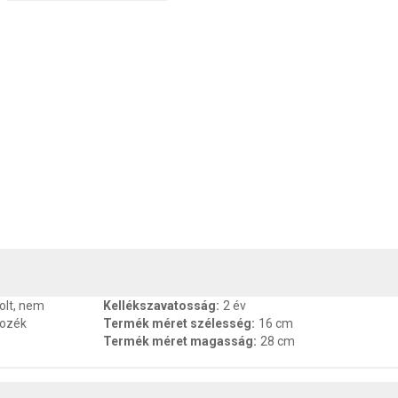
, SZAVATOSSÁG
CSOMAGOLÁSI ÉS SÚLY INFORMÁCIÓK
DOKU
olt, nem
Kellékszavatosság
:
2 év
tozék
Termék méret szélesség
:
16 cm
Termék méret magasság
:
28 cm