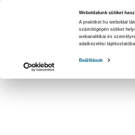
KATEGÓRIÁK
Weboldalunk sütiket hasz
A praktiker.hu weboldal lá
számítógépén sütiket helye
Ajánlatok
Márkanagykövet
Nyereményjáték
webanalitikai és személyre
adatkezelési tájékoztatób
Kezdőoldal
Szabadidő
Szórakoztató elektronika
Multiméd
Beállítások