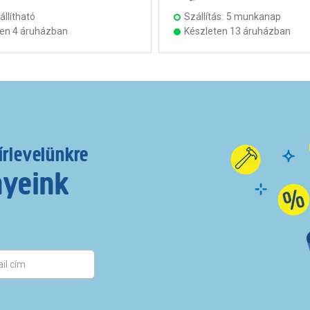
llítható
Szállítás:
5 munkanap
ten 4 áruházban
Készleten 13 áruházban
írlevelünkre
nyeink