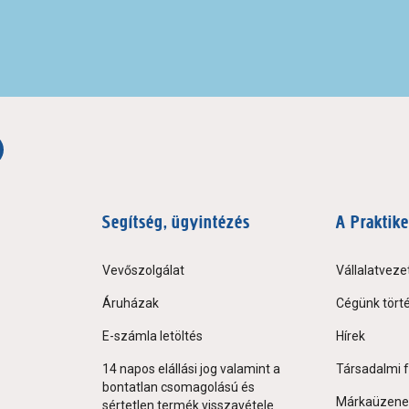
Segítség, ügyintézés
A Praktike
Vevőszolgálat
Vállalatveze
Áruházak
Cégünk tört
E-számla letöltés
Hírek
14 napos elállási jog valamint a
Társadalmi f
bontatlan csomagolású és
Márkaüzene
sértetlen termék visszavétele