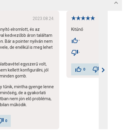
2023.08.24.
20
ányító elromlott, és az
Kitűnő
óval kedvezőbb áron találtam
-
n. Bár a pointer nyilván nem
ele, de enélkül is meg lehet
-
latbavétel egyszerű volt,
0
0
m kellett konfigurálni, jól
 minden gomb.
y tűnik, mintha gyenge lenne
minőség, de a gyakorlati
tban nem jön elő probléma,
bilan működik.
0