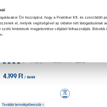
Ke
nál
togatásakor Ön hozzájárul, hogy a Praktiker Kft. és szerződött pa
zzenek el, melyek segítségével az oldalon tett látogatásának ad
Praktiker Professional
Szakiajánló
Ügyintézés és Információ
 szóló hirdetések megjelenítése céljából felhasználják. Bővebb 
an.
ia csatlakozó, tartozék
Távirányító lg készülékhez
|
4.4
(27)
Márka
:
Home
|
Cikkszám
:
325892
4.199 Ft
/ darab
További termékjellemzők