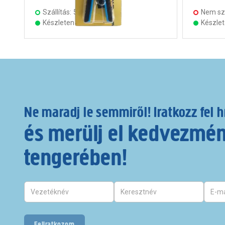
Szállítás:
5 munkanap
Nem szá
Készleten 14 áruházban
Készle
Ne maradj le semmiről! Iratkozz fel h
és merülj el kedvezmé
tengerében!
Feliratkozom