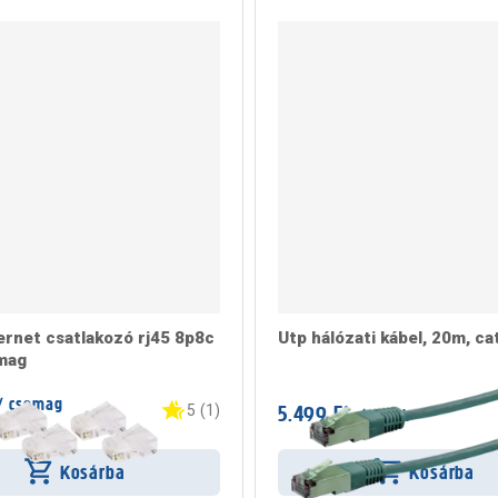
ernet csatlakozó rj45 8p8c
Utp hálózati kábel, 20m, ca
mag
/ csomag
5.499 Ft
5
(
1
)
/ darab
rab
Kosárba
Kosárba