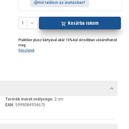
Hol találom az áruházban?
Kosárba rakom
1
Praktiker plusz kártyával akár 10%-kal olcsóbban vásárolhatod
meg.
Részletek
MENTUMOK, FELELŐS SZEMÉLY
Termék méret mélysége
:
2 cm
EAN
:
5999084934675