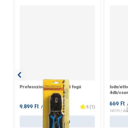
Professzionális krimpelő fogó
Isdn/eth
4db/cso
669 Ft
9.899 Ft
/ darab
5
(
1
)
167 Ft
/ da
Kosárba