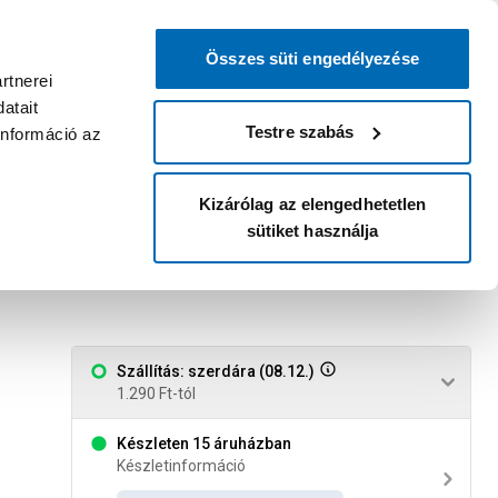
0
0
dvenc áruházam
:
Miért érdemes
Kérlek válassz
bejelentkezni?
Összes süti engedélyezése
Belépés
Listáim
Kosár
rtnerei
atait
Legyél Praktiker Plusz tag!
Áruházak és szolgáltatások
Karrier
Testre szabás
információ az
Kizárólag az elengedhetetlen
sütiket használja
Szállítás: szerdára (08.12.)
1.290 Ft-tól
Készleten 15 áruházban
Készletinformáció