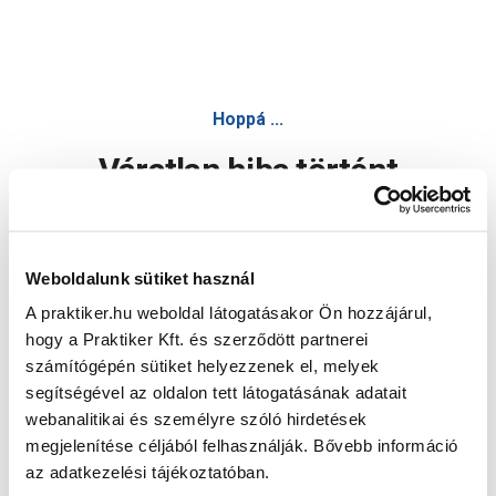
Hoppá ...
Váratlan hiba történt
Dolgozunk a hiba javításán. Egy kis türelmet kérünk.
Weboldalunk sütiket használ
A praktiker.hu weboldal látogatásakor Ön hozzájárul,
Oldal újratöltése
hogy a Praktiker Kft. és szerződött partnerei
számítógépén sütiket helyezzenek el, melyek
segítségével az oldalon tett látogatásának adatait
webanalitikai és személyre szóló hirdetések
megjelenítése céljából felhasználják. Bővebb információ
az adatkezelési tájékoztatóban.