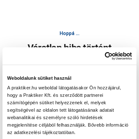
Hoppá ...
Váratlan hiba történt
Dolgozunk a hiba javításán. Egy kis türelmet kérünk.
Weboldalunk sütiket használ
A praktiker.hu weboldal látogatásakor Ön hozzájárul,
Oldal újratöltése
hogy a Praktiker Kft. és szerződött partnerei
számítógépén sütiket helyezzenek el, melyek
segítségével az oldalon tett látogatásának adatait
webanalitikai és személyre szóló hirdetések
megjelenítése céljából felhasználják. Bővebb információ
az adatkezelési tájékoztatóban.