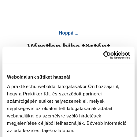
Hoppá ...
Váratlan hiba történt
Dolgozunk a hiba javításán. Egy kis türelmet kérünk.
Weboldalunk sütiket használ
A praktiker.hu weboldal látogatásakor Ön hozzájárul,
Oldal újratöltése
hogy a Praktiker Kft. és szerződött partnerei
számítógépén sütiket helyezzenek el, melyek
segítségével az oldalon tett látogatásának adatait
webanalitikai és személyre szóló hirdetések
megjelenítése céljából felhasználják. Bővebb információ
az adatkezelési tájékoztatóban.