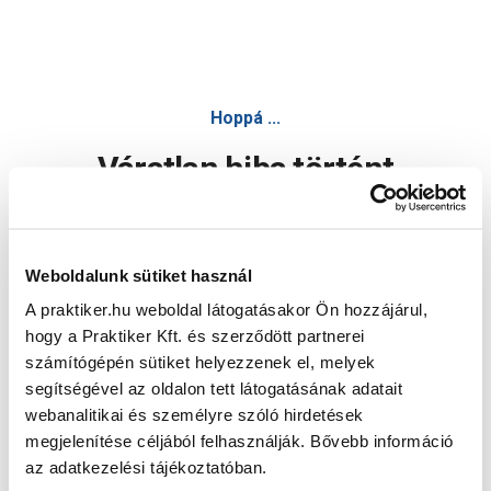
Hoppá ...
Váratlan hiba történt
Dolgozunk a hiba javításán. Egy kis türelmet kérünk.
Weboldalunk sütiket használ
A praktiker.hu weboldal látogatásakor Ön hozzájárul,
Oldal újratöltése
hogy a Praktiker Kft. és szerződött partnerei
számítógépén sütiket helyezzenek el, melyek
segítségével az oldalon tett látogatásának adatait
webanalitikai és személyre szóló hirdetések
megjelenítése céljából felhasználják. Bővebb információ
az adatkezelési tájékoztatóban.