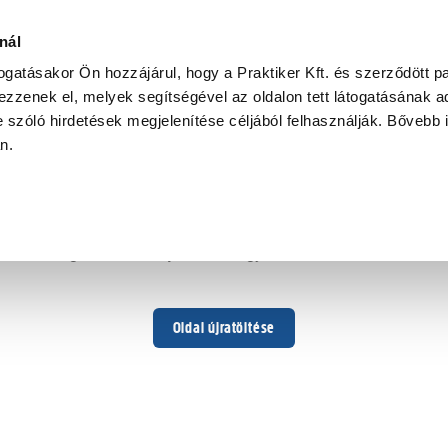
nál
togatásakor Ön hozzájárul, hogy a Praktiker Kft. és szerződött pa
zzenek el, melyek segítségével az oldalon tett látogatásának ad
 szóló hirdetések megjelenítése céljából felhasználják. Bővebb 
Hoppá ...
an.
Váratlan hiba történt
Dolgozunk a hiba javításán. Egy kis türelmet kérünk.
Oldal újratöltése