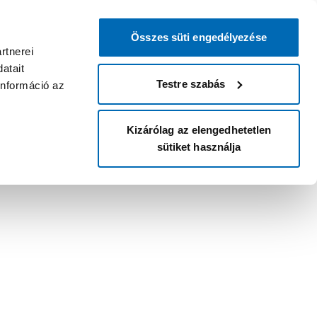
Összes süti engedélyezése
rtnerei
atait
Testre szabás
információ az
Kizárólag az elengedhetetlen
sütiket használja