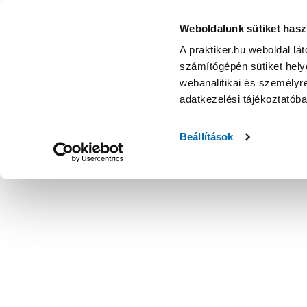
Weboldalunk sütiket hasz
A praktiker.hu weboldal lá
számítógépén sütiket helye
webanalitikai és személyre
adatkezelési tájékoztatób
Beállítások