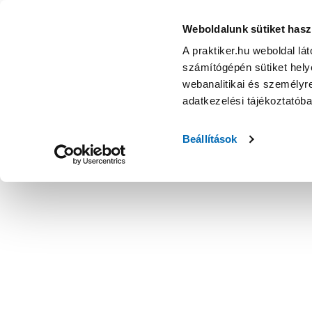
Weboldalunk sütiket hasz
A praktiker.hu weboldal lá
számítógépén sütiket helye
webanalitikai és személyre
adatkezelési tájékoztatób
Beállítások