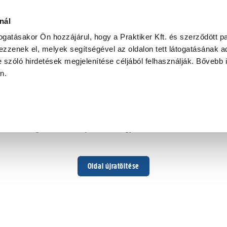
nál
togatásakor Ön hozzájárul, hogy a Praktiker Kft. és szerződött pa
zzenek el, melyek segítségével az oldalon tett látogatásának ad
 szóló hirdetések megjelenítése céljából felhasználják. Bővebb 
Hoppá ...
an.
Váratlan hiba történt
Dolgozunk a hiba javításán. Egy kis türelmet kérünk.
Oldal újratöltése