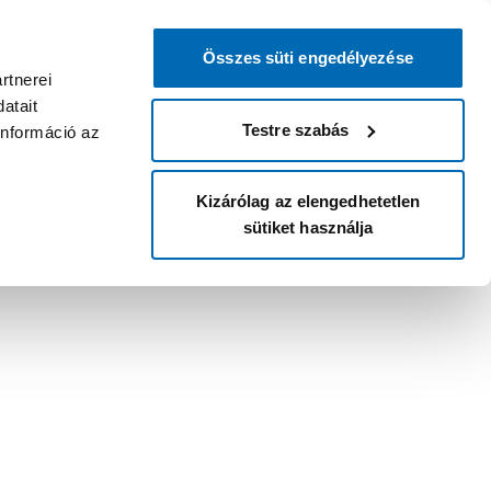
Összes süti engedélyezése
rtnerei
atait
Testre szabás
információ az
Kizárólag az elengedhetetlen
sütiket használja