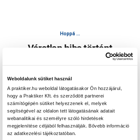
Hoppá ...
Váratlan hiba történt
Dolgozunk a hiba javításán. Egy kis türelmet kérünk.
Weboldalunk sütiket használ
A praktiker.hu weboldal látogatásakor Ön hozzájárul,
Oldal újratöltése
hogy a Praktiker Kft. és szerződött partnerei
számítógépén sütiket helyezzenek el, melyek
segítségével az oldalon tett látogatásának adatait
webanalitikai és személyre szóló hirdetések
megjelenítése céljából felhasználják. Bővebb információ
az adatkezelési tájékoztatóban.